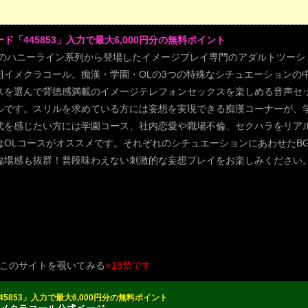
ド「445853」入力で最大6,000円分の無料ポイント
のハニーライン系列から登場したイメージプレイ専門のアダルトツーシ
組イメクラコール。痴漢・学園・OLの3つの特殊なシチュエーションの
スを選んで背徳感満載のイメージテレフォンセックスを楽しめる音声セ
ルです。スリルを求めている方には妄想を実現できる痴漢コーナーが、
代を感じたい方には学園コース、社内恋愛や職場不倫、セクハラをリア
はOLコースがオススメです。それぞれのシチュエーションにあわせたB
臨場感も抜群！普段味わえない刺激的な妄想プレイをお楽しみください。[
このサイトを覗いてみる
※18禁です
5853」入力で最大6,000円分の無料ポイント