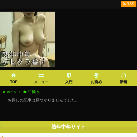
RSS
TOP
メニュー
入門
お薦め
新着
生挿入
ホーム
>
お探しの記事は見つかりませんでした。
熟年中年サイト