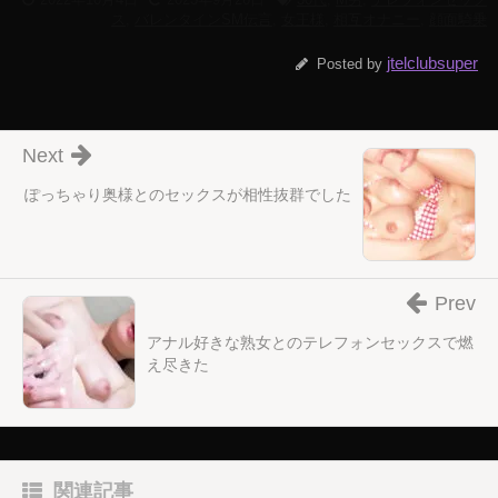
ス
,
バレンタインSM伝言
,
女王様
,
相互オナニー
,
顔面騎乗
jtelclubsuper
Posted by
Next
ぽっちゃり奥様とのセックスが相性抜群でした
Prev
アナル好きな熟女とのテレフォンセックスで燃
え尽きた
関連記事