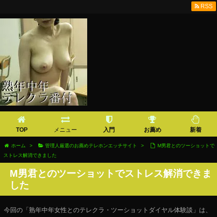
RSS
TOP
メニュー
入門
お薦め
新着
ホーム
>
管理人厳選のお薦めテレホンエッチサイト
>
М男君とのツーショットで
ストレス解消できました
М男君とのツーショットでストレス解消できま
した
今回の「熟年中年女性とのテレクラ・ツーショットダイヤル体験談」は、