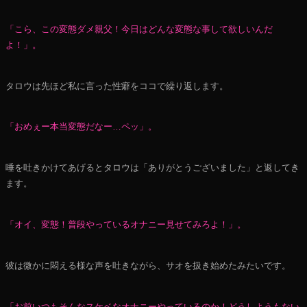
「こら、この変態ダメ親父！今日はどんな変態な事して欲しいんだ
よ！」。
タロウは先ほど私に言った性癖をココで繰り返します。
「おめぇー本当変態だなー…ペッ」。
唾を吐きかけてあげるとタロウは「ありがとうございました」と返してき
ます。
「オイ、変態！普段やっているオナニー見せてみろよ！」。
彼は微かに悶える様な声を吐きながら、サオを扱き始めたみたいです。
「お前いつもそんなスケベなオナニーやっているのか！どうしようもない