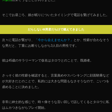
そこでお昼ごろ、娘が眠りについたタイミングで電話を繋げてみました。
だらしないМ男君だらけで燃えてきました
次々に電話が繋がり、
「今から会えませんか？」
とか、性癖が合わなそう
な男だと、丁重にお断りしながら3人目の男性です。
彼は45歳のサラリーマンで仮名はタロウとのことで、既婚者。
さっそく彼の性癖を確認すると、言葉責めやスパンキングに顔面騎乗など
が大好きだとのことで、私的には大きな問題もなさそうなので、こいつを
虐めることに決めました。
非常に紳士的な感じで、時々偉そうな言い回しで話してくるとタロウに私
はムカつきながらプレイ開始。