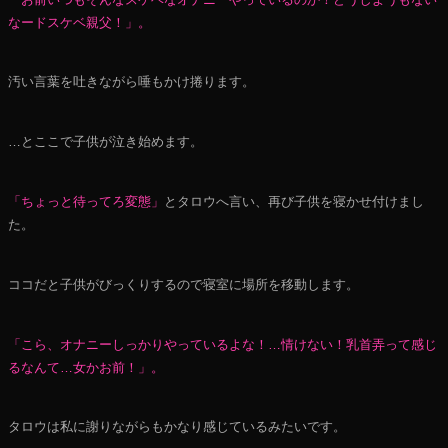
なードスケベ親父！」。
汚い言葉を吐きながら唾もかけ捲ります。
…とここで子供が泣き始めます。
「ちょっと待ってろ変態」
とタロウへ言い、再び子供を寝かせ付けまし
た。
ココだと子供がびっくりするので寝室に場所を移動します。
「こら、オナニーしっかりやっているよな！…情けない！乳首弄って感じ
るなんて…女かお前！」。
タロウは私に謝りながらもかなり感じているみたいです。