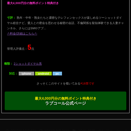
最大4,000円分の無料ポイント特典付き
寸評：
熟年・中年・熟女たちと濃密なテレフォンセックスが楽しめるツーショットダイ
ヤル総合ナビ。愛人との密会を思わせる秘密の会話、不倫関係を疑似体験できる人妻チャ
ンネル、さらにはSMやアブ...
-*-料金/詳細はこちら-*-
5
管理人評価点：
点
種類：
2ショットダイヤル系
対応：
iphone
android
pc
さっそくこのサイトを覗いてみる
※18禁です
最大4,000円分の無料ポイント特典付き
ラブコール公式ページ
2022年10月4日
2023年9月26日
30代
,
M男
,
テレフォンセック