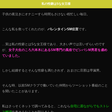
私の性癖はSな女王様
子供の夜泣きにオナニーすら時間もさけない程忙しい毎日。
こんな私を救ってくれたのが、
バレンタインSM伝言
です。
…実は私の性癖とはSな女王様であり、大きい声では言いずらいのです
が、
女子大生のころ六本木にあるSM専門の風俗でビシバシМ男君を虐め
ていました。
しかし結婚するとそんな性癖も満たされず、おまけに旦那は早漏男。
そんな時、以前SMクラブで働いていた仲間からツーショット番組のこと
を聞いたことがあります。
私はさっそくネットで調べてみると、これなら
自宅に居ながらでもストレ
ス解消
出来そうなことが判りました。